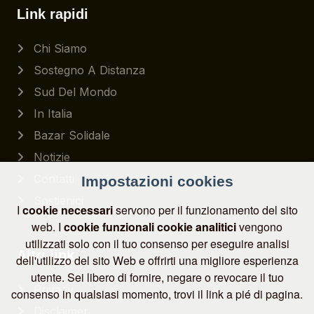
Link rapidi
Chi Siamo
Sostegno A Distanza
Sud Del Mondo
In Italia
Bazar Solidale
Notizie
Contatti
Impostazioni cookies
Sostienici
I
cookie necessari
servono per il funzionamento del sito
web. I
cookie funzionali
cookie analitici
vengono
utilizzati solo con il tuo consenso per eseguire analisi
Altri link
dell'utilizzo del sito Web e offrirti una migliore esperienza
utente. Sei libero di fornire, negare o revocare il tuo
Privacy
consenso in qualsiasi momento, trovi il link a pié di pagina.
Disclaimer