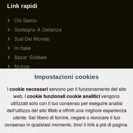
Link rapidi
Chi Siamo
Sostegno A Distanza
Sud Del Mondo
In Italia
Bazar Solidale
Notizie
Contatti
Impostazioni cookies
Sostienici
I
cookie necessari
servono per il funzionamento del sito
web. I
cookie funzionali
cookie analitici
vengono
utilizzati solo con il tuo consenso per eseguire analisi
Altri link
dell'utilizzo del sito Web e offrirti una migliore esperienza
utente. Sei libero di fornire, negare o revocare il tuo
Privacy
consenso in qualsiasi momento, trovi il link a pié di pagina.
Disclaimer