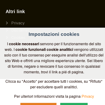
Altri link
Privacy
Disclaimer
Impostazioni cookies
Cookies
I
cookie necessari
servono per il funzionamento del sito
web. I
cookie funzionali
cookie analitici
vengono utilizzati
solo con il tuo consenso per eseguire analisi dell'utilizzo del
sito Web e offrirti una migliore esperienza utente. Sei libero
© 2026
CE.SVI.TE.M. ETS
, Tutti i diritti riservati.
di fornire, negare o revocare il tuo consenso in qualsiasi
Designed By
HTML Codex
momento, trovi il link a pié di pagina.
Clicca su "Accetto" per accettare tutti i cookies, su "Rifiuto"
per escludere quelli analitici.
Per ulteriori informazioni visita la pagina
Privacy