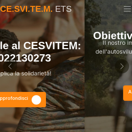
CE.SVI.TE.M.
ETS
Obiettivo autosviluppo
Il nostro impegno è la promozione
dell'autosviluppo dei popoli del Sud del
Previous
Nex
mondo
Approfondisci