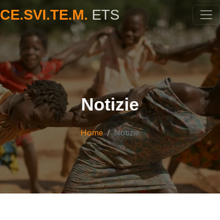
CE.SVI.TE.M.
ETS
Notizie
Home
Notizie