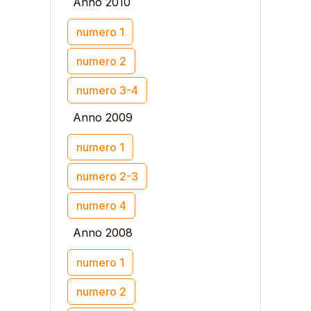
Anno 2010
numero 1
numero 2
numero 3-4
Anno 2009
numero 1
numero 2-3
numero 4
Anno 2008
numero 1
numero 2