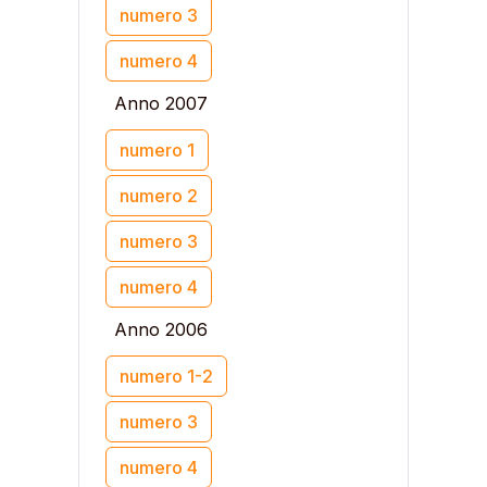
numero 3
numero 4
Anno 2007
numero 1
numero 2
numero 3
numero 4
Anno 2006
numero 1-2
numero 3
numero 4