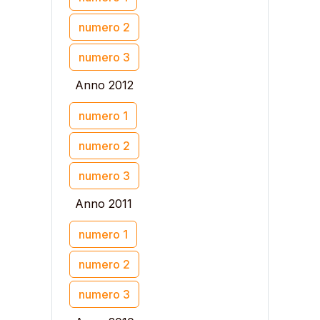
numero 2
numero 3
Anno 2012
numero 1
numero 2
numero 3
Anno 2011
numero 1
numero 2
numero 3