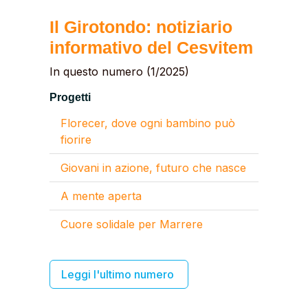
Il Girotondo: notiziario
informativo del Cesvitem
In questo numero (1/2025)
Progetti
Florecer, dove ogni bambino può
fiorire
Giovani in azione, futuro che nasce
A mente aperta
Cuore solidale per Marrere
Leggi l'ultimo numero