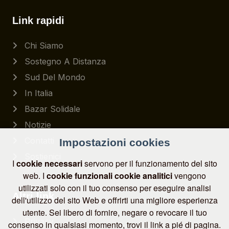
Link rapidi
Chi Siamo
Sostegno A Distanza
Sud Del Mondo
In Italia
Bazar Solidale
Notizie
Contatti
Impostazioni cookies
Sostienici
I
cookie necessari
servono per il funzionamento del sito
web. I
cookie funzionali
cookie analitici
vengono
utilizzati solo con il tuo consenso per eseguire analisi
Altri link
dell'utilizzo del sito Web e offrirti una migliore esperienza
utente. Sei libero di fornire, negare o revocare il tuo
Privacy
consenso in qualsiasi momento, trovi il link a pié di pagina.