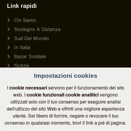
Link rapidi
Chi Siamo
Sostegno A Distanza
Sud Del Mondo
In Italia
Bazar Solidale
Notizie
Contatti
Impostazioni cookies
Sostienici
I
cookie necessari
servono per il funzionamento del sito
web. I
cookie funzionali
cookie analitici
vengono
utilizzati solo con il tuo consenso per eseguire analisi
Altri link
dell'utilizzo del sito Web e offrirti una migliore esperienza
utente. Sei libero di fornire, negare o revocare il tuo
Privacy
consenso in qualsiasi momento, trovi il link a pié di pagina.
Disclaimer