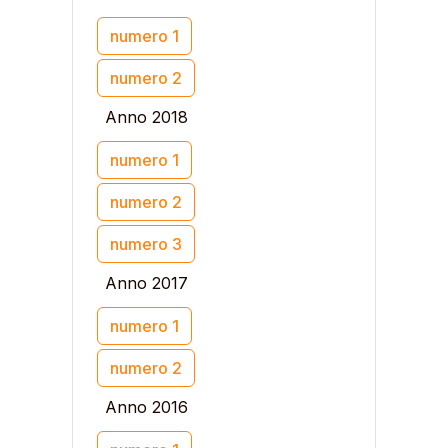
numero 1
numero 2
Anno 2018
numero 1
numero 2
numero 3
Anno 2017
numero 1
numero 2
Anno 2016