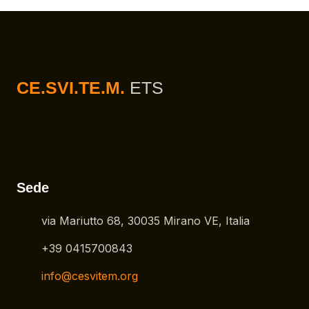
CE.SVI.TE.M.
ETS
Sede
via Mariutto 68, 30035 Mirano VE, Italia
+39 0415700843
info@cesvitem.org