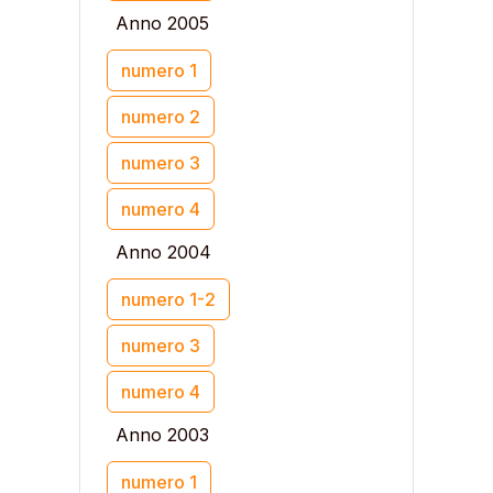
Anno 2005
numero 1
numero 2
numero 3
numero 4
Anno 2004
numero 1-2
numero 3
numero 4
Anno 2003
numero 1