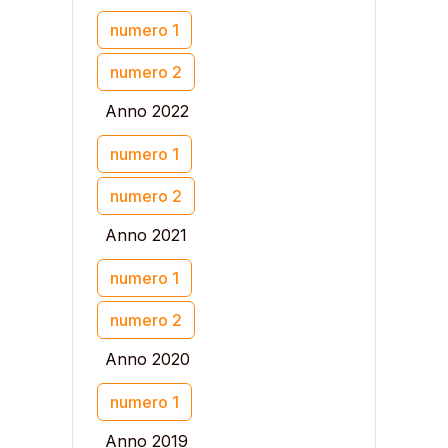
numero 1
numero 2
Anno 2022
numero 1
numero 2
Anno 2021
numero 1
numero 2
Anno 2020
numero 1
Anno 2019