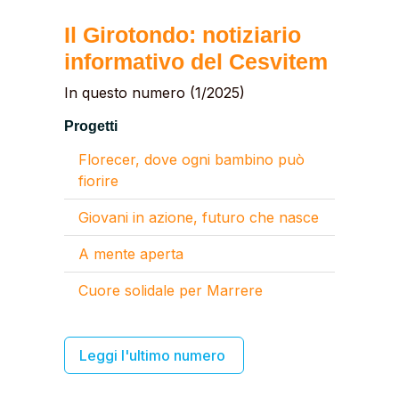
Il Girotondo: notiziario
informativo del Cesvitem
In questo numero (1/2025)
Progetti
Florecer, dove ogni bambino può
fiorire
Giovani in azione, futuro che nasce
A mente aperta
Cuore solidale per Marrere
Leggi l'ultimo numero