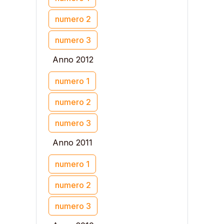
numero 2
numero 3
Anno 2012
numero 1
numero 2
numero 3
Anno 2011
numero 1
numero 2
numero 3