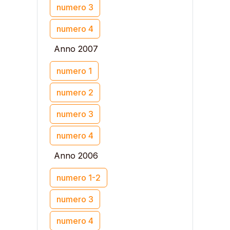
numero 3
numero 4
Anno 2007
numero 1
numero 2
numero 3
numero 4
Anno 2006
numero 1-2
numero 3
numero 4