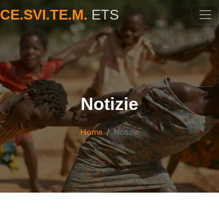
CE.SVI.TE.M.
ETS
Notizie
Home
Notizie