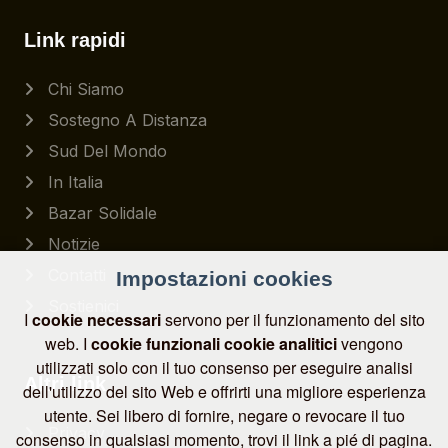
Link rapidi
Chi Siamo
Sostegno A Distanza
Sud Del Mondo
In Italia
Bazar Solidale
Notizie
Contatti
Impostazioni cookies
Sostienici
I
cookie necessari
servono per il funzionamento del sito
web. I
cookie funzionali
cookie analitici
vengono
utilizzati solo con il tuo consenso per eseguire analisi
Altri link
dell'utilizzo del sito Web e offrirti una migliore esperienza
utente. Sei libero di fornire, negare o revocare il tuo
Privacy
consenso in qualsiasi momento, trovi il link a pié di pagina.