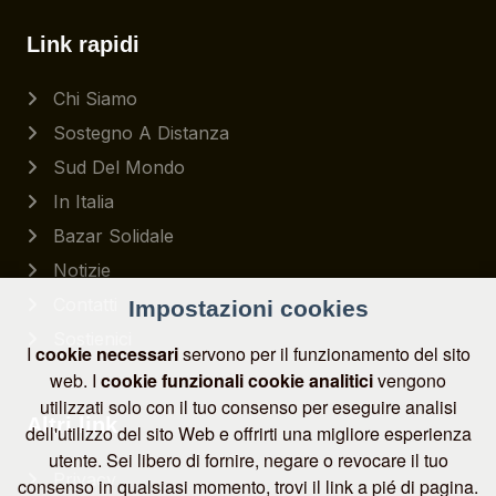
Link rapidi
Chi Siamo
Sostegno A Distanza
Sud Del Mondo
In Italia
Bazar Solidale
Notizie
Contatti
Impostazioni cookies
Sostienici
I
cookie necessari
servono per il funzionamento del sito
web. I
cookie funzionali
cookie analitici
vengono
utilizzati solo con il tuo consenso per eseguire analisi
Altri link
dell'utilizzo del sito Web e offrirti una migliore esperienza
utente. Sei libero di fornire, negare o revocare il tuo
Privacy
consenso in qualsiasi momento, trovi il link a pié di pagina.