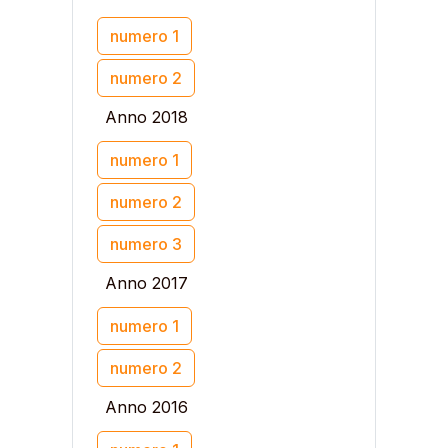
numero 1
numero 2
Anno 2018
numero 1
numero 2
numero 3
Anno 2017
numero 1
numero 2
Anno 2016