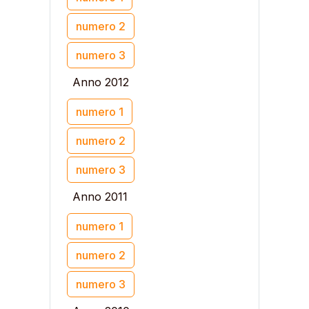
numero 2
numero 3
Anno 2012
numero 1
numero 2
numero 3
Anno 2011
numero 1
numero 2
numero 3