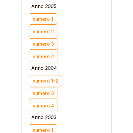
Anno 2005
numero 1
numero 2
numero 3
numero 4
Anno 2004
numero 1-2
numero 3
numero 4
Anno 2003
numero 1