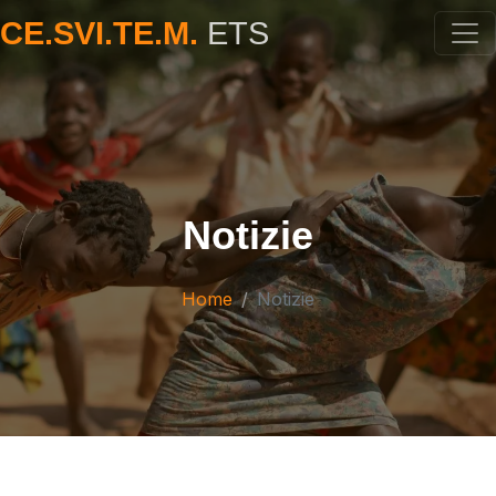
CE.SVI.TE.M.
ETS
Notizie
Home
Notizie