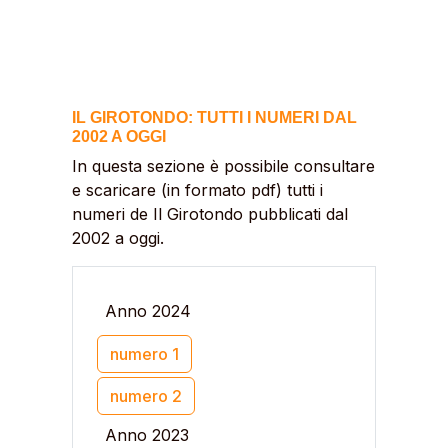
IL GIROTONDO: TUTTI I NUMERI DAL
2002 A OGGI
In questa sezione è possibile consultare
e scaricare (in formato pdf) tutti i
numeri de Il Girotondo pubblicati dal
2002 a oggi.
Anno 2024
numero 1
numero 2
Anno 2023