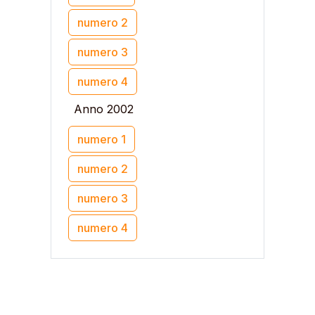
numero 2
numero 3
numero 4
Anno 2002
numero 1
numero 2
numero 3
numero 4