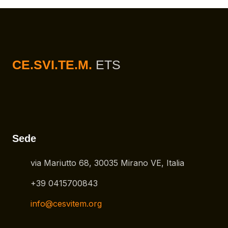
CE.SVI.TE.M.
ETS
Sede
via Mariutto 68, 30035 Mirano VE, Italia
+39 0415700843
info@cesvitem.org