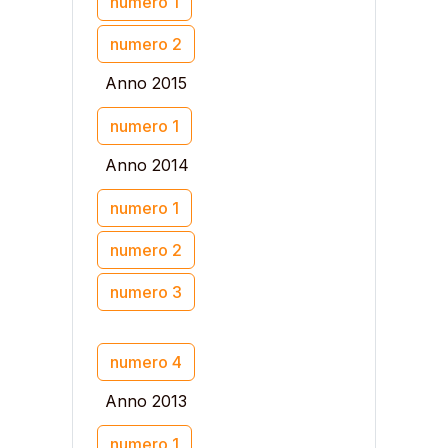
numero 1
numero 2
Anno 2015
numero 1
Anno 2014
numero 1
numero 2
numero 3
numero 4
Anno 2013
numero 1