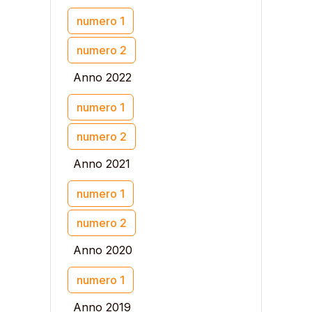
numero 1
numero 2
Anno 2022
numero 1
numero 2
Anno 2021
numero 1
numero 2
Anno 2020
numero 1
Anno 2019