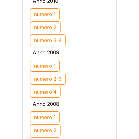
Anno 2010
numero 1
numero 2
numero 3-4
Anno 2009
numero 1
numero 2-3
numero 4
Anno 2008
numero 1
numero 2