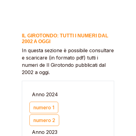
IL GIROTONDO: TUTTI I NUMERI DAL
2002 A OGGI
In questa sezione è possibile consultare
e scaricare (in formato pdf) tutti i
numeri de Il Girotondo pubblicati dal
2002 a oggi.
Anno 2024
numero 1
numero 2
Anno 2023