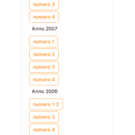
numero 3
numero 4
Anno 2007
numero 1
numero 2
numero 3
numero 4
Anno 2006
numero 1-2
numero 3
numero 4