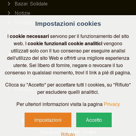
Bazar Solidale
Notizie
Contatti
Impostazioni cookies
Sostienici
I
cookie necessari
servono per il funzionamento del sito
web. I
cookie funzionali
cookie analitici
vengono
utilizzati solo con il tuo consenso per eseguire analisi
Altri link
dell'utilizzo del sito Web e offrirti una migliore esperienza
utente. Sei libero di fornire, negare o revocare il tuo
Privacy
consenso in qualsiasi momento, trovi il link a pié di pagina.
Disclaimer
Clicca su "Accetto" per accettare tutti i cookies, su "Rifiuto"
Cookies
per escludere quelli analitici.
Per ulteriori informazioni visita la pagina
Privacy
Impostazioni
Accetto
© 2026
CESVITEM ETS
, Tutti i diritti riservati.
Designed By
HTML Codex
Rifiuto