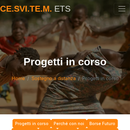
CE.SVI.TE.M.
ETS
Progetti in corso
Home
Sostegno a distanza
Progetti in corso
Progetti in corso
Perché con noi
Borse Futuro