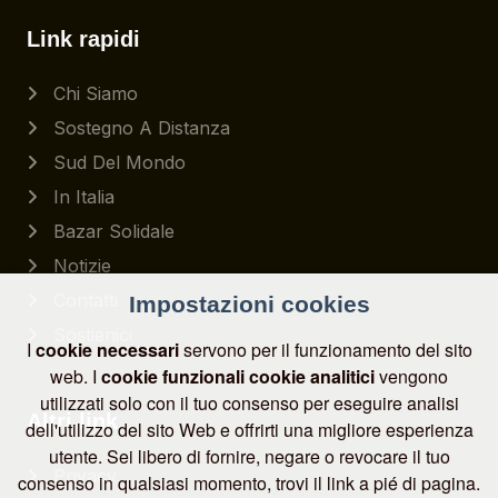
Link rapidi
Chi Siamo
Sostegno A Distanza
Sud Del Mondo
In Italia
Bazar Solidale
Notizie
Contatti
Impostazioni cookies
Sostienici
I
cookie necessari
servono per il funzionamento del sito
web. I
cookie funzionali
cookie analitici
vengono
utilizzati solo con il tuo consenso per eseguire analisi
Altri link
dell'utilizzo del sito Web e offrirti una migliore esperienza
utente. Sei libero di fornire, negare o revocare il tuo
Privacy
consenso in qualsiasi momento, trovi il link a pié di pagina.