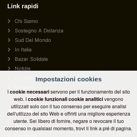
Link rapidi
Chi Siamo
Sostegno A Distanza
Sud Del Mondo
In Italia
Bazar Solidale
Notizie
Contatti
Impostazioni cookies
Sostienici
I
cookie necessari
servono per il funzionamento del sito
web. I
cookie funzionali
cookie analitici
vengono
utilizzati solo con il tuo consenso per eseguire analisi
Altri link
dell'utilizzo del sito Web e offrirti una migliore esperienza
utente. Sei libero di fornire, negare o revocare il tuo
Privacy
consenso in qualsiasi momento, trovi il link a pié di pagina.
Disclaimer