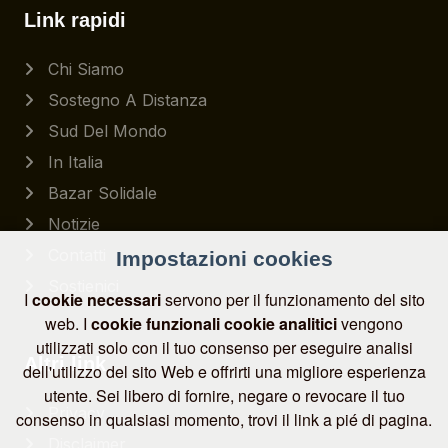
Link rapidi
Chi Siamo
Sostegno A Distanza
Sud Del Mondo
In Italia
Bazar Solidale
Notizie
Contatti
Impostazioni cookies
Sostienici
I
cookie necessari
servono per il funzionamento del sito
web. I
cookie funzionali
cookie analitici
vengono
utilizzati solo con il tuo consenso per eseguire analisi
Altri link
dell'utilizzo del sito Web e offrirti una migliore esperienza
utente. Sei libero di fornire, negare o revocare il tuo
Privacy
consenso in qualsiasi momento, trovi il link a pié di pagina.
Disclaimer