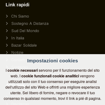
Link rapidi
Chi Siamo
Sostegno A Distanza
Sud Del Mondo
In Italia
Bazar Solidale
Notizie
Contatti
Impostazioni cookies
Sostienici
I
cookie necessari
servono per il funzionamento del sito
web. I
cookie funzionali
cookie analitici
vengono
utilizzati solo con il tuo consenso per eseguire analisi
Altri link
dell'utilizzo del sito Web e offrirti una migliore esperienza
utente. Sei libero di fornire, negare o revocare il tuo
Privacy
consenso in qualsiasi momento, trovi il link a pié di pagina.
Disclaimer