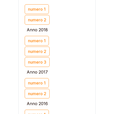
numero 1
numero 2
Anno 2018
numero 1
numero 2
numero 3
Anno 2017
numero 1
numero 2
Anno 2016