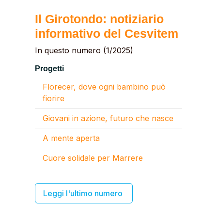
Il Girotondo: notiziario
informativo del Cesvitem
In questo numero (1/2025)
Progetti
Florecer, dove ogni bambino può
fiorire
Giovani in azione, futuro che nasce
A mente aperta
Cuore solidale per Marrere
Leggi l'ultimo numero