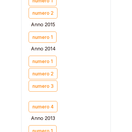
numero 1
numero 2
Anno 2015
numero 1
Anno 2014
numero 1
numero 2
numero 3
numero 4
Anno 2013
numero 1