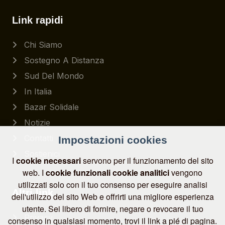
Link rapidi
Chi Siamo
Sostegno A Distanza
Sud Del Mondo
In Italia
Bazar Solidale
Notizie
Contatti
Impostazioni cookies
Sostienici
I
cookie necessari
servono per il funzionamento del sito
web. I
cookie funzionali
cookie analitici
vengono
utilizzati solo con il tuo consenso per eseguire analisi
Altri link
dell'utilizzo del sito Web e offrirti una migliore esperienza
utente. Sei libero di fornire, negare o revocare il tuo
Privacy
consenso in qualsiasi momento, trovi il link a pié di pagina.