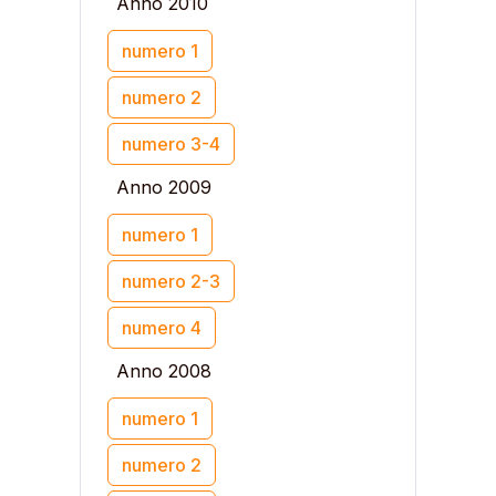
Anno 2010
numero 1
numero 2
numero 3-4
Anno 2009
numero 1
numero 2-3
numero 4
Anno 2008
numero 1
numero 2