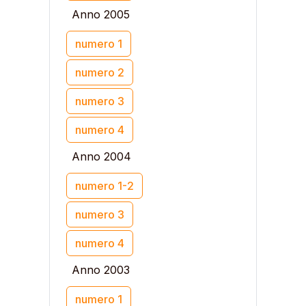
Anno 2005
numero 1
numero 2
numero 3
numero 4
Anno 2004
numero 1-2
numero 3
numero 4
Anno 2003
numero 1