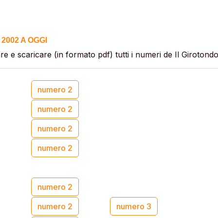
 2002 A OGGI
e e scaricare (in formato pdf) tutti i numeri de Il Girotondo
numero 2
numero 2
numero 2
numero 2
numero 2
numero 2
numero 3