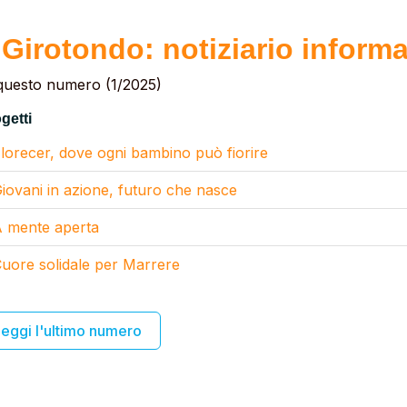
l Girotondo: notiziario inform
questo numero (1/2025)
getti
lorecer, dove ogni bambino può fiorire
iovani in azione, futuro che nasce
 mente aperta
uore solidale per Marrere
eggi l'ultimo numero