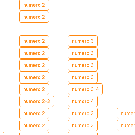
numero 2
numero 2
numero 2
numero 3
numero 2
numero 3
numero 2
numero 3
numero 2
numero 3
numero 2
numero 3-4
numero 2-3
numero 4
numero 2
numero 3
numer
numero 2
numero 3
numer