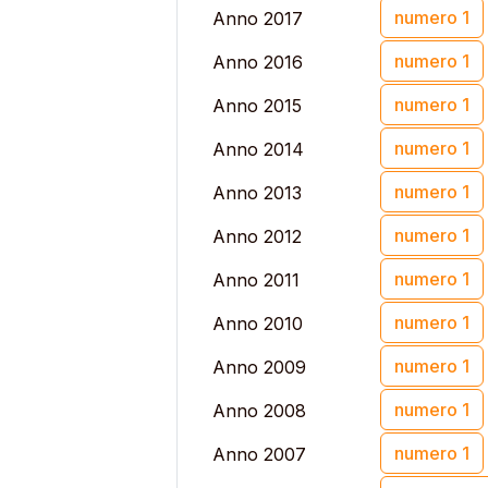
numero 1
Anno 2017
numero 1
Anno 2016
numero 1
Anno 2015
numero 1
Anno 2014
numero 1
Anno 2013
numero 1
Anno 2012
numero 1
Anno 2011
numero 1
Anno 2010
numero 1
Anno 2009
numero 1
Anno 2008
numero 1
Anno 2007