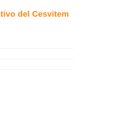
ativo del Cesvitem