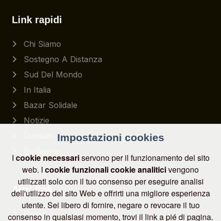
Link rapidi
Chi Siamo
Sostegno A Distanza
Sud Del Mondo
In Italia
Bazar Solidale
Notizie
Contatti
Impostazioni cookies
Sostienici
I
cookie necessari
servono per il funzionamento del sito
web. I
cookie funzionali
cookie analitici
vengono
utilizzati solo con il tuo consenso per eseguire analisi
Altri link
dell'utilizzo del sito Web e offrirti una migliore esperienza
utente. Sei libero di fornire, negare o revocare il tuo
Privacy
consenso in qualsiasi momento, trovi il link a pié di pagina.