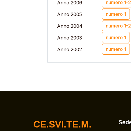
numero 1-
Anno 2006
numero 1
Anno 2005
numero 1-
Anno 2004
numero 1
Anno 2003
numero 1
Anno 2002
CE.SVI.TE.M.
Sed