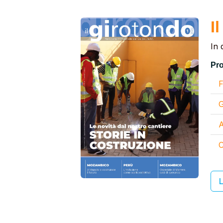
I
In 
Pro
F
G
A
C
L