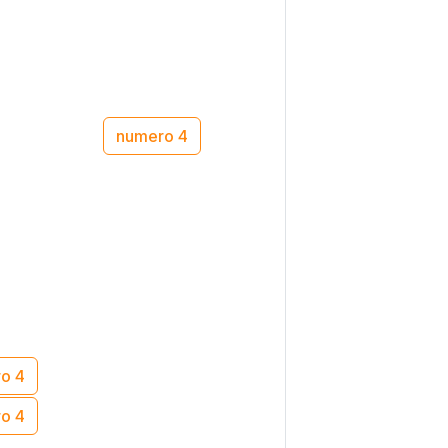
numero 4
o 4
o 4