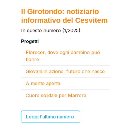
Il Girotondo: notiziario
informativo del Cesvitem
In questo numero (1/2025)
Progetti
Florecer, dove ogni bambino può
fiorire
Giovani in azione, futuro che nasce
A mente aperta
Cuore solidale per Marrere
Leggi l'ultimo numero