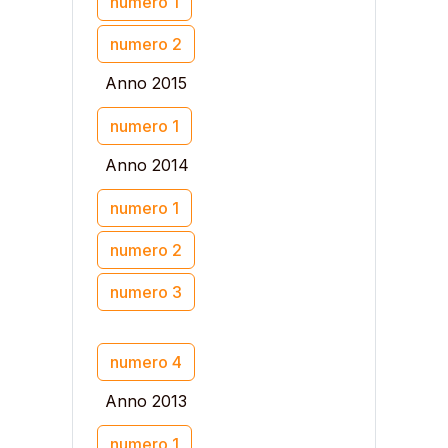
numero 1
numero 2
Anno 2015
numero 1
Anno 2014
numero 1
numero 2
numero 3
numero 4
Anno 2013
numero 1