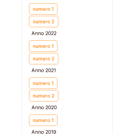
numero 1
numero 2
Anno 2022
numero 1
numero 2
Anno 2021
numero 1
numero 2
Anno 2020
numero 1
Anno 2019