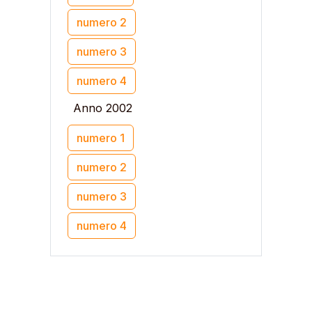
numero 2
numero 3
numero 4
Anno 2002
numero 1
numero 2
numero 3
numero 4