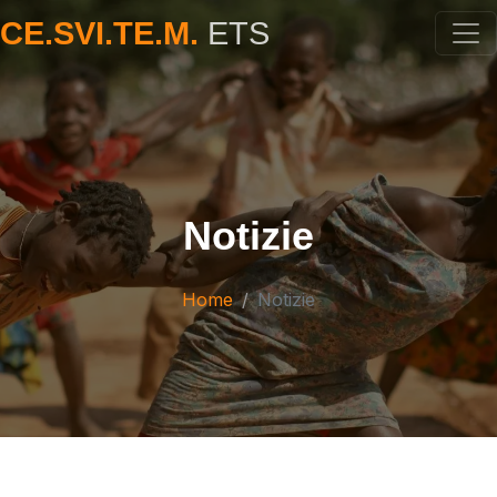
CE.SVI.TE.M.
ETS
Notizie
Home
Notizie