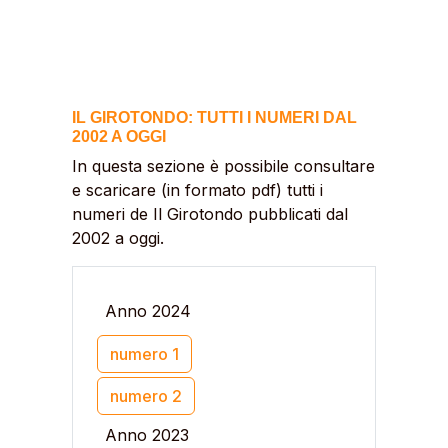
IL GIROTONDO: TUTTI I NUMERI DAL
2002 A OGGI
In questa sezione è possibile consultare
e scaricare (in formato pdf) tutti i
numeri de Il Girotondo pubblicati dal
2002 a oggi.
Anno 2024
numero 1
numero 2
Anno 2023