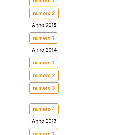
numero 1
numero 2
Anno 2015
numero 1
Anno 2014
numero 1
numero 2
numero 3
numero 4
Anno 2013
numero 1