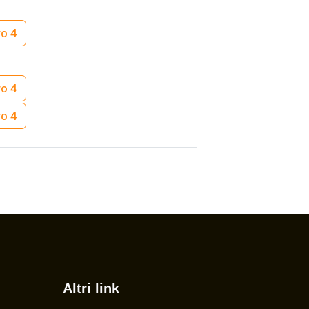
o 4
o 4
o 4
Altri link