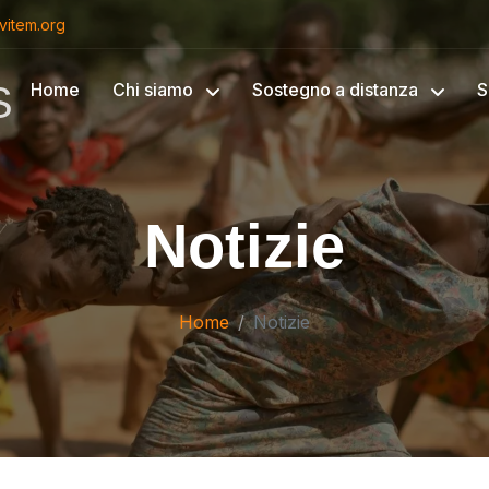
vitem.org
S
Home
Chi siamo
Sostegno a distanza
S
Notizie
Home
Notizie