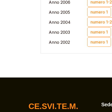
numero 1-
Anno 2006
numero 1
Anno 2005
numero 1-
Anno 2004
numero 1
Anno 2003
numero 1
Anno 2002
CE.SVI.TE.M.
Sed