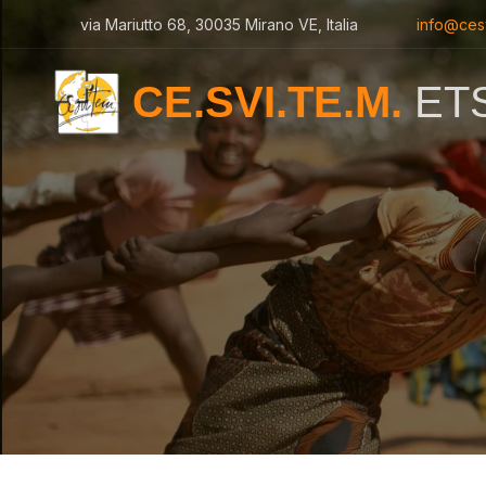
via Mariutto 68, 30035 Mirano VE, Italia
info@ces
CE.SVI.TE.M.
ET