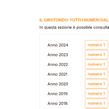
IL GIROTONDO: TUTTI I NUMERI DAL
In questa sezione è possibile consultar
numero 1
Anno 2024
numero 1
Anno 2023
numero 1
Anno 2022
numero 1
Anno 2021
numero 1
Anno 2020
numero 1
Anno 2019
numero 1
Anno 2018