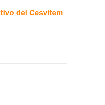
ativo del Cesvitem