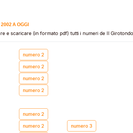
 2002 A OGGI
e e scaricare (in formato pdf) tutti i numeri de Il Girotondo
numero 2
numero 2
numero 2
numero 2
numero 2
numero 2
numero 3