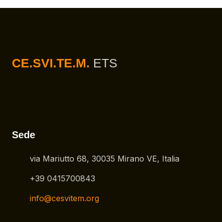
CE.SVI.TE.M.
ETS
Sede
via Mariutto 68, 30035 Mirano VE, Italia
+39 0415700843
info@cesvitem.org