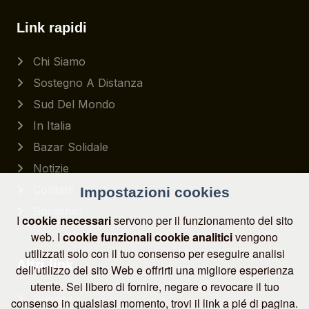
Link rapidi
Chi Siamo
Sostegno A Distanza
Sud Del Mondo
In Italia
Bazar Solidale
Notizie
Contatti
Impostazioni cookies
Sostienici
I
cookie necessari
servono per il funzionamento del sito
web. I
cookie funzionali
cookie analitici
vengono
utilizzati solo con il tuo consenso per eseguire analisi
Altri link
dell'utilizzo del sito Web e offrirti una migliore esperienza
utente. Sei libero di fornire, negare o revocare il tuo
Privacy
consenso in qualsiasi momento, trovi il link a pié di pagina.