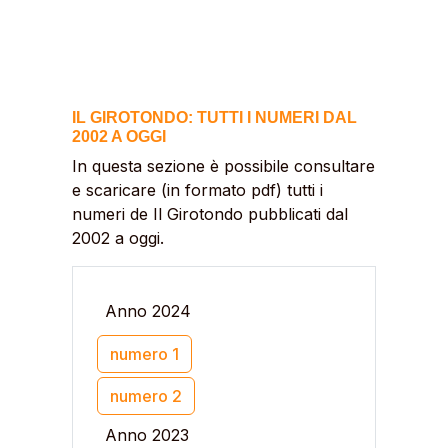
IL GIROTONDO: TUTTI I NUMERI DAL
2002 A OGGI
In questa sezione è possibile consultare
e scaricare (in formato pdf) tutti i
numeri de Il Girotondo pubblicati dal
2002 a oggi.
Anno 2024
numero 1
numero 2
Anno 2023