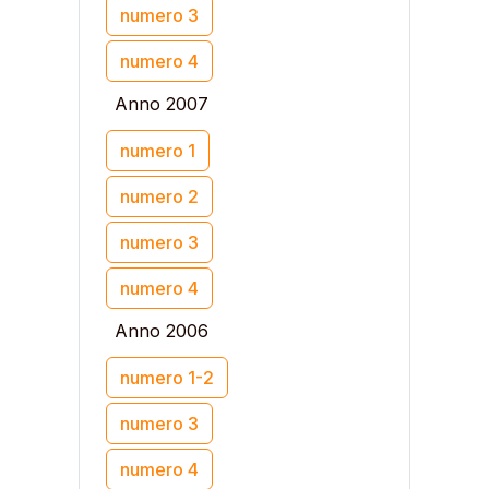
numero 3
numero 4
Anno 2007
numero 1
numero 2
numero 3
numero 4
Anno 2006
numero 1-2
numero 3
numero 4