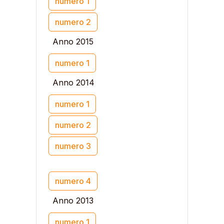
numero 1
numero 2
Anno 2015
numero 1
Anno 2014
numero 1
numero 2
numero 3
numero 4
Anno 2013
numero 1