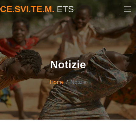
CE.SVI.TE.M.
ETS
Notizie
Home
Notizie