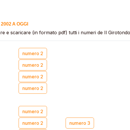
 2002 A OGGI
e e scaricare (in formato pdf) tutti i numeri de Il Girotondo
numero 2
numero 2
numero 2
numero 2
numero 2
numero 2
numero 3