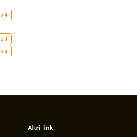
o 4
o 4
o 4
Altri link