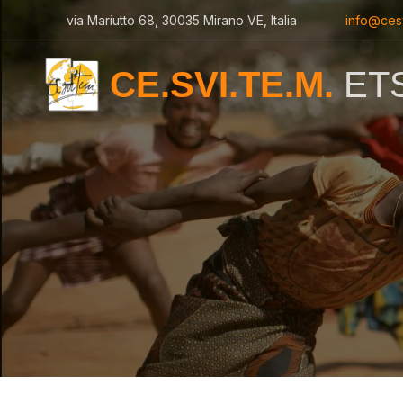
via Mariutto 68, 30035 Mirano VE, Italia
info@ces
CE.SVI.TE.M.
ET