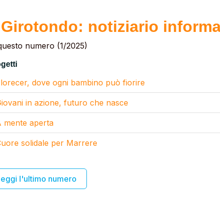
l Girotondo: notiziario inform
questo numero (1/2025)
getti
lorecer, dove ogni bambino può fiorire
iovani in azione, futuro che nasce
 mente aperta
uore solidale per Marrere
eggi l'ultimo numero