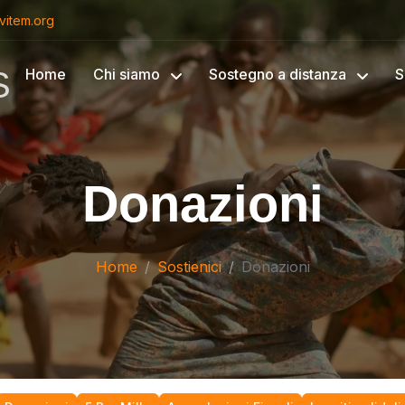
vitem.org
S
Home
Chi siamo
Sostegno a distanza
S
Donazioni
Home
Sostienici
Donazioni