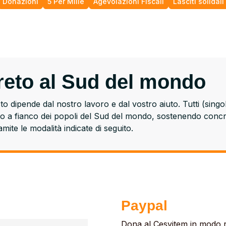
Donazioni
5 Per Mille
Agevolazioni Fiscali
Lasciti solidali
creto al Sud del mondo
to dipende dal nostro lavoro e dal vostro aiuto. Tutti (singol
 a fianco dei popoli del Sud del mondo, sostenendo concre
ite le modalità indicate di seguito.
Paypal
Dona al Cesvitem in modo r