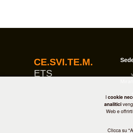
CE.SVI.TE.M.
Sed
ETS
Miran
I
cookie nec
analitici
vengo
Web e offrirt
Clicca su "Ac