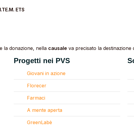
.TE.M. ETS
re la donazione, nella
causale
va precisato la destinazione d
Progetti nei PVS
S
Giovani in azione
Florecer
Farmaci
A mente aperta
GreenLabè