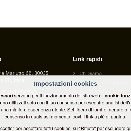
e
Link rapidi
via Mariutto 68, 30035
Chi Siamo
o VE, Italia
Sostegno A Distanza
Impostazioni cookies
Sud Del Mondo
+39 0415700843
essari
servono per il funzionamento del sito web. I
cookie funz
In Italia
no utilizzati solo con il tuo consenso per eseguire analisi dell'ut
info@cesvitem.org
i una migliore esperienza utente. Sei libero di fornire, negare o r
Bazar Solidale
consenso in qualsiasi momento, trovi il link a pié di pagina.
Notizie
cetto" per accettare tutti i cookies, su "Rifiuto" per escludere que
Contatti