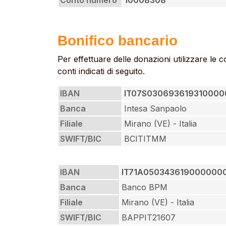
Conto numero
10008308
Bonifico bancario
Per effettuare delle donazioni utilizzare le c
conti indicati di seguito.
IBAN
IT07S030693619310000
Banca
Intesa Sanpaolo
Filiale
Mirano (VE) - Italia
SWIFT/BIC
BCITITMM
IBAN
IT71A050343619000000
Banca
Banco BPM
Filiale
Mirano (VE) - Italia
SWIFT/BIC
BAPPIT21607