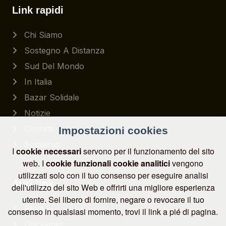
Link rapidi
Chi Siamo
Sostegno A Distanza
Sud Del Mondo
In Italia
Bazar Solidale
Notizie
Contatti
Impostazioni cookies
Sostienici
I
cookie necessari
servono per il funzionamento del sito
web. I
cookie funzionali
cookie analitici
vengono
utilizzati solo con il tuo consenso per eseguire analisi
Altri link
dell'utilizzo del sito Web e offrirti una migliore esperienza
utente. Sei libero di fornire, negare o revocare il tuo
Privacy
consenso in qualsiasi momento, trovi il link a pié di pagina.
Disclaimer