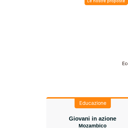
Le nostre proposte
Ec
Educazione
Giovani in azione
Mozambico