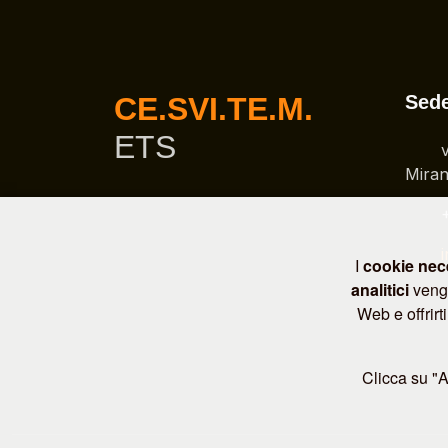
CE.SVI.TE.M.
Sed
ETS
Miran
I
cookie nec
analitici
vengo
Web e offrirt
Clicca su "Ac