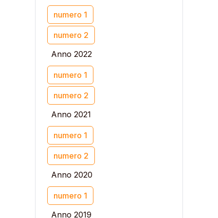
numero 1
numero 2
Anno 2022
numero 1
numero 2
Anno 2021
numero 1
numero 2
Anno 2020
numero 1
Anno 2019