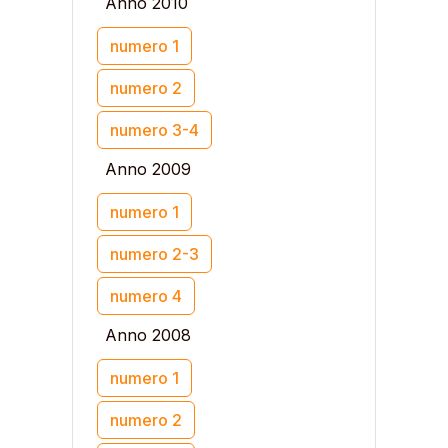
Anno 2010
numero 1
numero 2
numero 3-4
Anno 2009
numero 1
numero 2-3
numero 4
Anno 2008
numero 1
numero 2