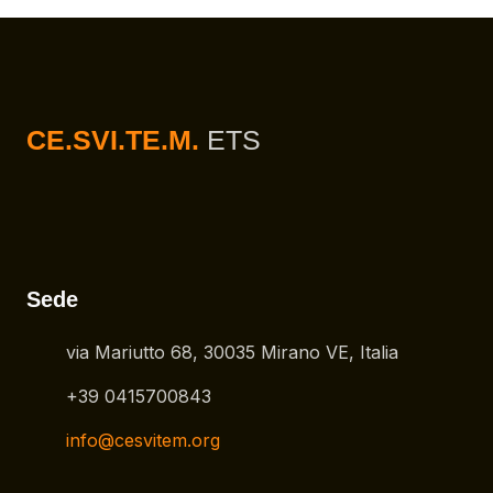
CE.SVI.TE.M.
ETS
Sede
via Mariutto 68, 30035 Mirano VE, Italia
+39 0415700843
info@cesvitem.org