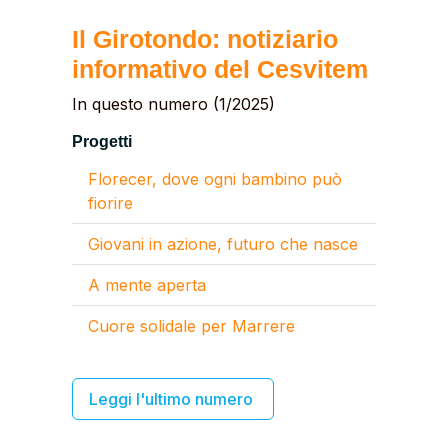
Il Girotondo: notiziario
informativo del Cesvitem
In questo numero (1/2025)
Progetti
Florecer, dove ogni bambino può
fiorire
Giovani in azione, futuro che nasce
A mente aperta
Cuore solidale per Marrere
Leggi l'ultimo numero