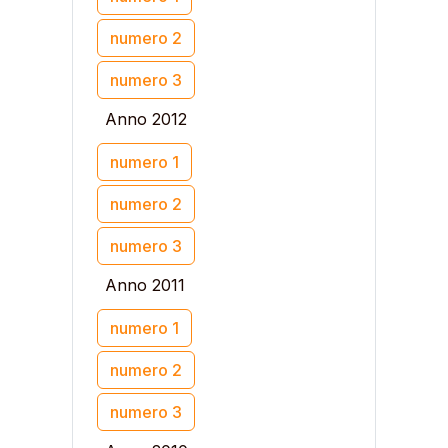
numero 2
numero 3
Anno 2012
numero 1
numero 2
numero 3
Anno 2011
numero 1
numero 2
numero 3