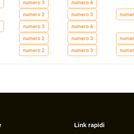
2
numero 3
numero 4
numero 2
numero 3
numer
2
numero 3
numero 4
numero 2
numero 3
numer
numero 2
numero 3
numer
e
Link rapidi