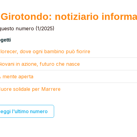
l Girotondo: notiziario inform
questo numero (1/2025)
getti
lorecer, dove ogni bambino può fiorire
iovani in azione, futuro che nasce
 mente aperta
uore solidale per Marrere
eggi l'ultimo numero