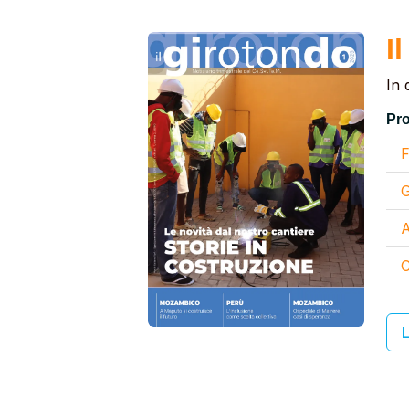
I
In 
Pro
F
G
A
C
L