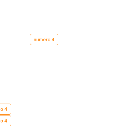
numero 4
o 4
o 4