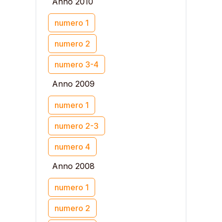
Anno 2010
numero 1
numero 2
numero 3-4
Anno 2009
numero 1
numero 2-3
numero 4
Anno 2008
numero 1
numero 2