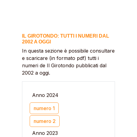
IL GIROTONDO: TUTTI I NUMERI DAL
2002 A OGGI
In questa sezione è possibile consultare
e scaricare (in formato pdf) tutti i
numeri de Il Girotondo pubblicati dal
2002 a oggi.
Anno 2024
numero 1
numero 2
Anno 2023