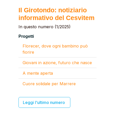
Il Girotondo: notiziario
informativo del Cesvitem
In questo numero (1/2025)
Progetti
Florecer, dove ogni bambino può
fiorire
Giovani in azione, futuro che nasce
A mente aperta
Cuore solidale per Marrere
Leggi l'ultimo numero