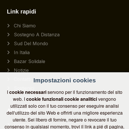
Link rapidi
Chi Siamo
Sostegno A Distanza
Sud Del Mondo
In Italia
Bazar Solidale
Notizie
Contatti
Impostazioni cookies
Sostienici
I
cookie necessari
servono per il funzionamento del sito
web. I
cookie funzionali
cookie analitici
vengono
utilizzati solo con il tuo consenso per eseguire analisi
Altri link
dell'utilizzo del sito Web e offrirti una migliore esperienza
utente. Sei libero di fornire, negare o revocare il tuo
Privacy
consenso in qualsiasi momento, trovi il link a pié di pagina.