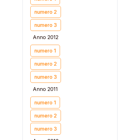
numero 2
numero 3
Anno 2012
numero 1
numero 2
numero 3
Anno 2011
numero 1
numero 2
numero 3