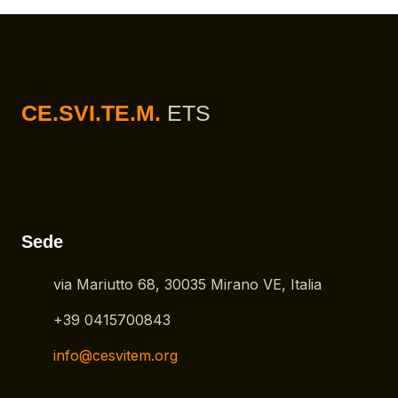
CE.SVI.TE.M.
ETS
Sede
via Mariutto 68, 30035 Mirano VE, Italia
+39 0415700843
info@cesvitem.org