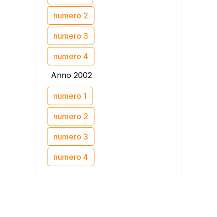
numero 2
numero 3
numero 4
Anno 2002
numero 1
numero 2
numero 3
numero 4