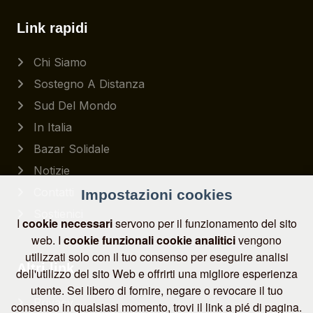
Link rapidi
Chi Siamo
Sostegno A Distanza
Sud Del Mondo
In Italia
Bazar Solidale
Notizie
Contatti
Impostazioni cookies
Sostienici
I
cookie necessari
servono per il funzionamento del sito
web. I
cookie funzionali
cookie analitici
vengono
utilizzati solo con il tuo consenso per eseguire analisi
Altri link
dell'utilizzo del sito Web e offrirti una migliore esperienza
utente. Sei libero di fornire, negare o revocare il tuo
Privacy
consenso in qualsiasi momento, trovi il link a pié di pagina.