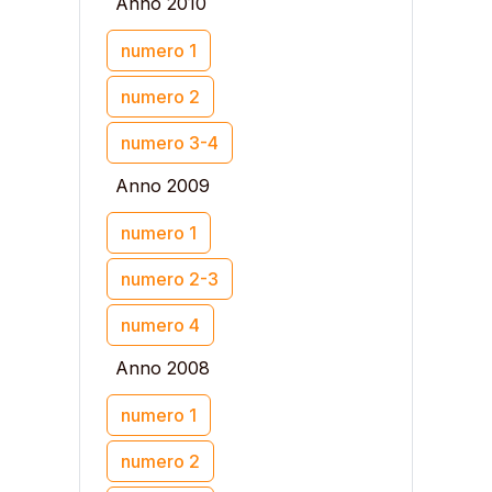
Anno 2010
numero 1
numero 2
numero 3-4
Anno 2009
numero 1
numero 2-3
numero 4
Anno 2008
numero 1
numero 2