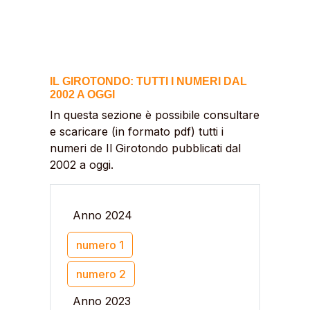
IL GIROTONDO: TUTTI I NUMERI DAL
2002 A OGGI
In questa sezione è possibile consultare
e scaricare (in formato pdf) tutti i
numeri de Il Girotondo pubblicati dal
2002 a oggi.
Anno 2024
numero 1
numero 2
Anno 2023