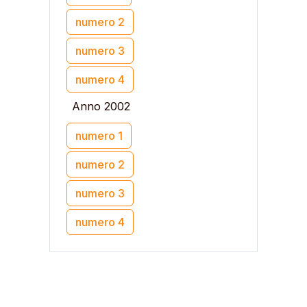
numero 2
numero 3
numero 4
Anno 2002
numero 1
numero 2
numero 3
numero 4