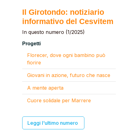
Il Girotondo: notiziario
informativo del Cesvitem
In questo numero (1/2025)
Progetti
Florecer, dove ogni bambino può
fiorire
Giovani in azione, futuro che nasce
A mente aperta
Cuore solidale per Marrere
Leggi l'ultimo numero