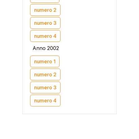
numero 2
numero 3
numero 4
Anno 2002
numero 1
numero 2
numero 3
numero 4