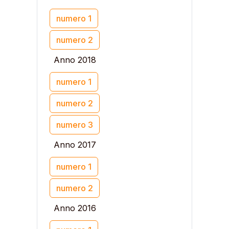
numero 1
numero 2
Anno 2018
numero 1
numero 2
numero 3
Anno 2017
numero 1
numero 2
Anno 2016