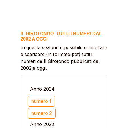
IL GIROTONDO: TUTTI I NUMERI DAL
2002 A OGGI
In questa sezione è possibile consultare
e scaricare (in formato pdf) tutti i
numeri de Il Girotondo pubblicati dal
2002 a oggi.
Anno 2024
numero 1
numero 2
Anno 2023