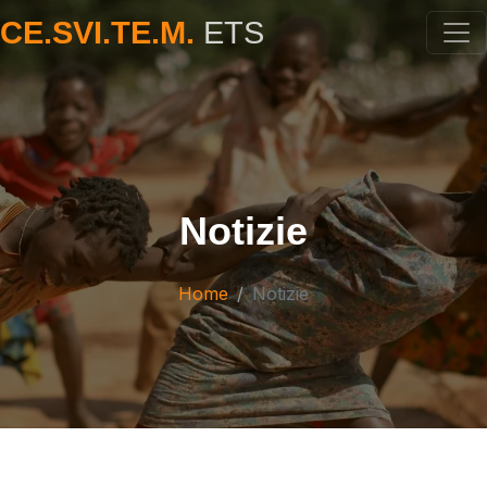
CE.SVI.TE.M.
ETS
Notizie
Home
Notizie