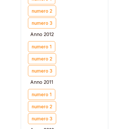
numero 2
numero 3
Anno 2012
numero 1
numero 2
numero 3
Anno 2011
numero 1
numero 2
numero 3