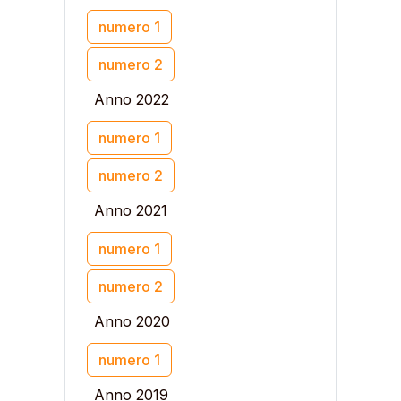
numero 1
numero 2
Anno 2022
numero 1
numero 2
Anno 2021
numero 1
numero 2
Anno 2020
numero 1
Anno 2019