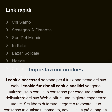
Link rapidi
Chi Siamo
Sostegno A Distanza
Sud Del Mondo
In Italia
Bazar Solidale
Notizie
Contatti
Impostazioni cookies
Sostienici
I
cookie necessari
servono per il funzionamento del sito
web. I
cookie funzionali
cookie analitici
vengono
utilizzati solo con il tuo consenso per eseguire analisi
Altri link
dell'utilizzo del sito Web e offrirti una migliore esperienza
utente. Sei libero di fornire, negare o revocare il tuo
Privacy
consenso in qualsiasi momento, trovi il link a pié di pagina.