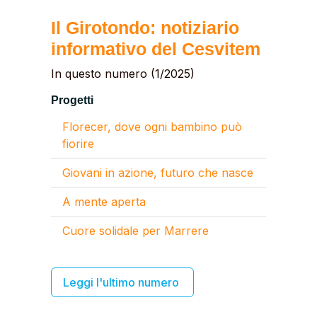
Il Girotondo: notiziario
informativo del Cesvitem
In questo numero (1/2025)
Progetti
Florecer, dove ogni bambino può
fiorire
Giovani in azione, futuro che nasce
A mente aperta
Cuore solidale per Marrere
Leggi l'ultimo numero