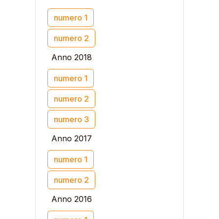
numero 1
numero 2
Anno 2018
numero 1
numero 2
numero 3
Anno 2017
numero 1
numero 2
Anno 2016