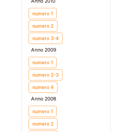
Anno 2010
numero 1
numero 2
numero 3-4
Anno 2009
numero 1
numero 2-3
numero 4
Anno 2008
numero 1
numero 2