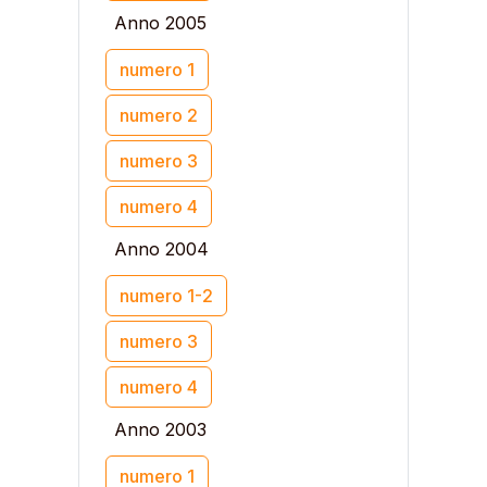
Anno 2005
numero 1
numero 2
numero 3
numero 4
Anno 2004
numero 1-2
numero 3
numero 4
Anno 2003
numero 1