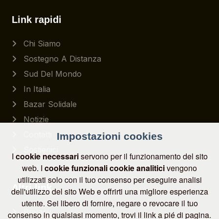
Link rapidi
Chi Siamo
Sostegno A Distanza
Sud Del Mondo
In Italia
Bazar Solidale
Notizie
Contatti
Impostazioni cookies
Sostienici
I
cookie necessari
servono per il funzionamento del sito
web. I
cookie funzionali
cookie analitici
vengono
utilizzati solo con il tuo consenso per eseguire analisi
Altri link
dell'utilizzo del sito Web e offrirti una migliore esperienza
utente. Sei libero di fornire, negare o revocare il tuo
Privacy
consenso in qualsiasi momento, trovi il link a pié di pagina.