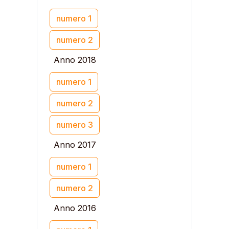
numero 1
numero 2
Anno 2018
numero 1
numero 2
numero 3
Anno 2017
numero 1
numero 2
Anno 2016