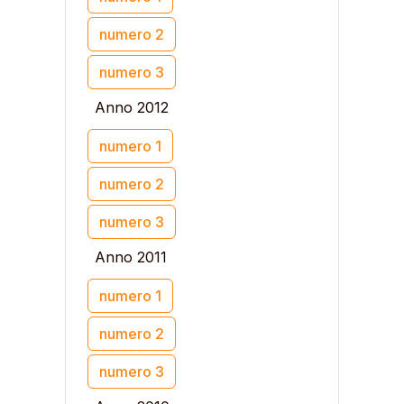
numero 2
numero 3
Anno 2012
numero 1
numero 2
numero 3
Anno 2011
numero 1
numero 2
numero 3