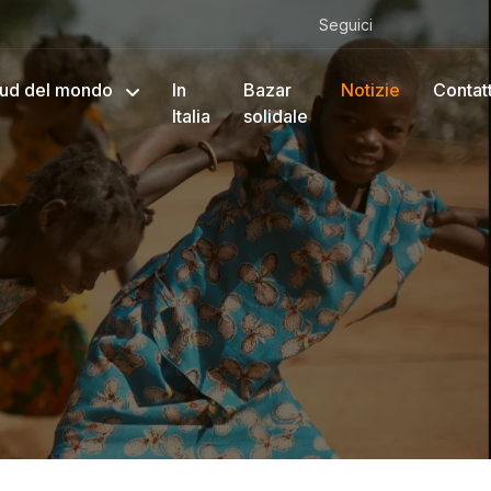
Seguici
ud del mondo
In
Bazar
Notizie
Contatt
Italia
solidale