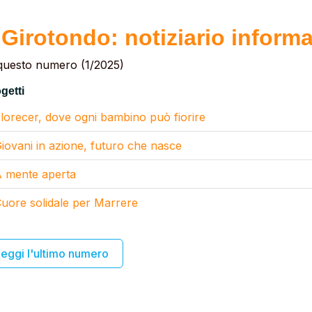
l Girotondo: notiziario inform
questo numero (1/2025)
getti
lorecer, dove ogni bambino può fiorire
iovani in azione, futuro che nasce
 mente aperta
uore solidale per Marrere
eggi l'ultimo numero