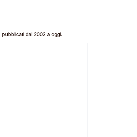
 pubblicati dal 2002 a oggi.