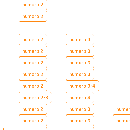
numero 2
numero 2
numero 2
numero 3
numero 2
numero 3
numero 2
numero 3
numero 2
numero 3
numero 2
numero 3-4
numero 2-3
numero 4
numero 2
numero 3
numer
numero 2
numero 3
numer