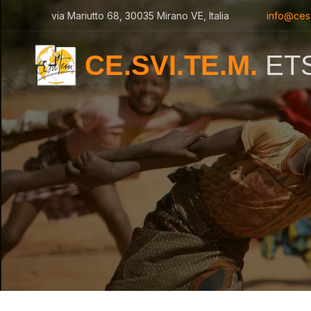
via Mariutto 68, 30035 Mirano VE, Italia
info@ces
CE.SVI.TE.M.
ET