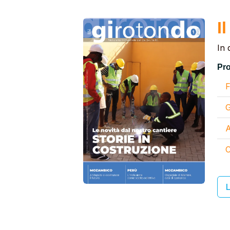
I
In 
Pro
F
G
A
C
L