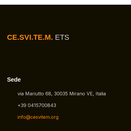
CE.SVI.TE.M.
ETS
Sede
via Mariutto 68, 30035 Mirano VE, Italia
+39 0415700843
info@cesvitem.org