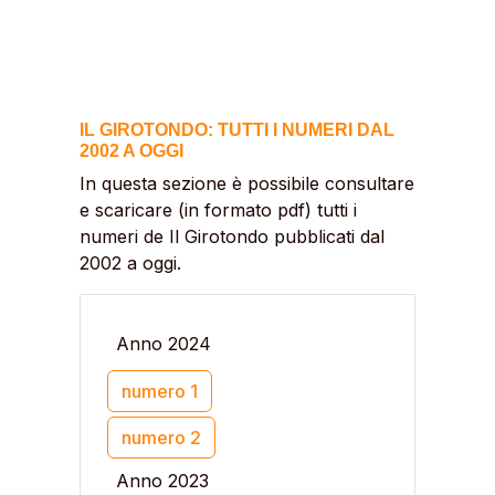
IL GIROTONDO: TUTTI I NUMERI DAL
2002 A OGGI
In questa sezione è possibile consultare
e scaricare (in formato pdf) tutti i
numeri de Il Girotondo pubblicati dal
2002 a oggi.
Anno 2024
numero 1
numero 2
Anno 2023