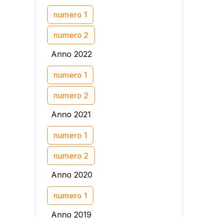
numero 1
numero 2
Anno 2022
numero 1
numero 2
Anno 2021
numero 1
numero 2
Anno 2020
numero 1
Anno 2019