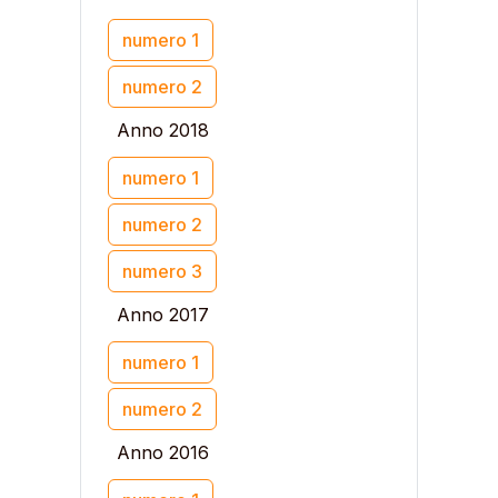
numero 1
numero 2
Anno 2018
numero 1
numero 2
numero 3
Anno 2017
numero 1
numero 2
Anno 2016