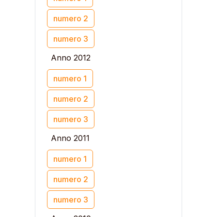
numero 2
numero 3
Anno 2012
numero 1
numero 2
numero 3
Anno 2011
numero 1
numero 2
numero 3