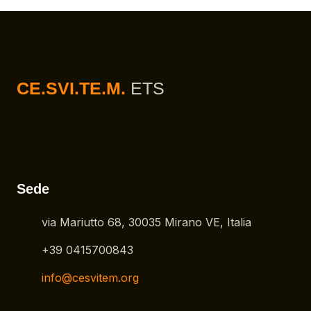
CE.SVI.TE.M.
ETS
Sede
via Mariutto 68, 30035 Mirano VE, Italia
+39 0415700843
info@cesvitem.org