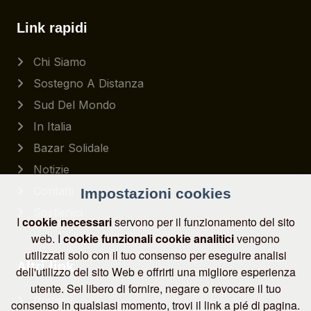
Link rapidi
Chi Siamo
Sostegno A Distanza
Sud Del Mondo
In Italia
Bazar Solidale
Notizie
Contatti
Impostazioni cookies
Sostienici
I
cookie necessari
servono per il funzionamento del sito
web. I
cookie funzionali
cookie analitici
vengono
utilizzati solo con il tuo consenso per eseguire analisi
Altri link
dell'utilizzo del sito Web e offrirti una migliore esperienza
utente. Sei libero di fornire, negare o revocare il tuo
Privacy
consenso in qualsiasi momento, trovi il link a pié di pagina.