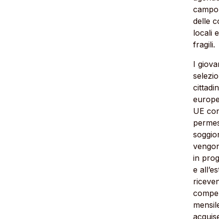
campo 
delle 
locali 
fragili.
I giova
selezio
cittadin
europe
UE con
permes
soggio
vengon
in proge
e all’e
riceve
compe
mensil
acquis