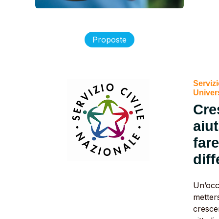
Proposte
Servizi
Univer
Cre
aiut
fare
dif
Un’occ
metters
cresce