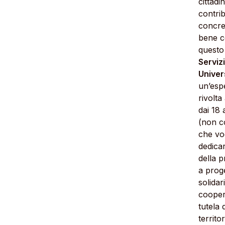
cittadin
contrib
concre
bene 
questo 
Servizi
Univer
un’esp
rivolta
dai 18 
(non c
che vo
dedica
della p
a proge
solidar
cooper
tutela 
territor