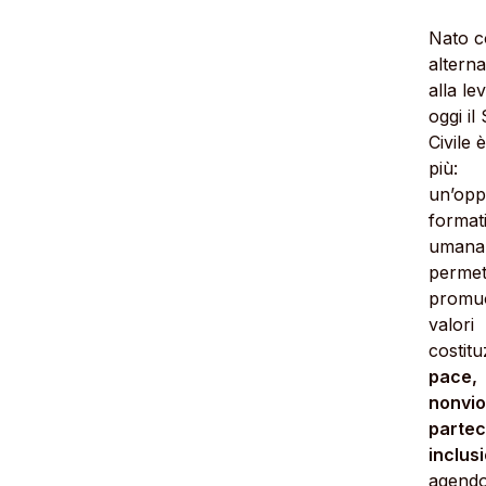
Nato 
alterna
alla le
oggi il
Civile 
più:
un’opp
format
umana
permet
promuo
valori
costitu
pace,
nonvio
partec
inclus
agendo