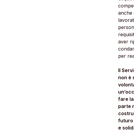
compet
anche 
lavorat
person
requis
aver ri
condan
per rea
Il Serv
non è 
volont
un’occ
fare l
parte 
costru
futuro
e solid