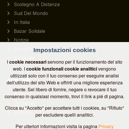
Sostegno A Distanza
Sud Del Mondo
In Italia
Bazar Solidale
Notizie
Contatti
Impostazioni cookies
Sostienici
I
cookie necessari
servono per il funzionamento del sito
web. I
cookie funzionali
cookie analitici
vengono
utilizzati solo con il tuo consenso per eseguire analisi
Altri link
dell'utilizzo del sito Web e offrirti una migliore esperienza
utente. Sei libero di fornire, negare o revocare il tuo
Privacy
consenso in qualsiasi momento, trovi il link a pié di pagina.
Disclaimer
Clicca su "Accetto" per accettare tutti i cookies, su "Rifiuto"
Cookies
per escludere quelli analitici.
Per ulteriori informazioni visita la pagina
Privacy