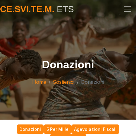
CE.SVI.TE.M.
ETS
Donazioni
Home
Sostienici
Donazioni
Donazioni
5 Per Mille
Agevolazioni Fiscali