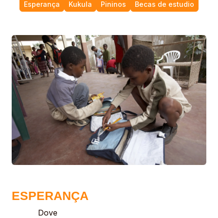
Esperança
Kukula
Pininos
Becas de estudio
ESPERANÇA
Dove