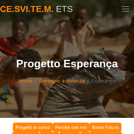
CE.SVI.TE.M.
ETS
Progetto Esperança
Home
Sostegno a distanza
Esperança
Progetti in corso
Perché con noi
Borse Futuro