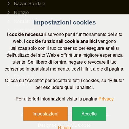
Bazar Solidale
Notizie
Contatti
Impostazioni cookies
Sostienici
I
cookie necessari
servono per il funzionamento del sito
web. I
cookie funzionali
cookie analitici
vengono
utilizzati solo con il tuo consenso per eseguire analisi
Altri link
dell'utilizzo del sito Web e offrirti una migliore esperienza
utente. Sei libero di fornire, negare o revocare il tuo
Privacy
consenso in qualsiasi momento, trovi il link a pié di pagina.
Disclaimer
Clicca su "Accetto" per accettare tutti i cookies, su "Rifiuto"
Cookies
per escludere quelli analitici.
Per ulteriori informazioni visita la pagina
Privacy
Impostazioni
Accetto
© 2026
CESVITEM ETS
, Tutti i diritti riservati.
Designed By
HTML Codex
Rifiuto