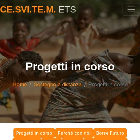
CE.SVI.TE.M.
ETS
Progetti in corso
Home
Sostegno a distanza
Progetti in corso
Progetti in corso
Perché con noi
Borse Futuro