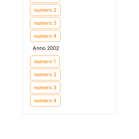
numero 2
numero 3
numero 4
Anno 2002
numero 1
numero 2
numero 3
numero 4