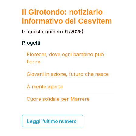
Il Girotondo: notiziario
informativo del Cesvitem
In questo numero (1/2025)
Progetti
Florecer, dove ogni bambino può
fiorire
Giovani in azione, futuro che nasce
A mente aperta
Cuore solidale per Marrere
Leggi l'ultimo numero