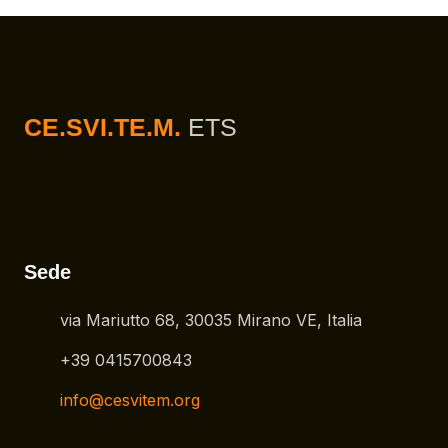
CE.SVI.TE.M.
ETS
Sede
via Mariutto 68, 30035 Mirano VE, Italia
+39 0415700843
info@cesvitem.org