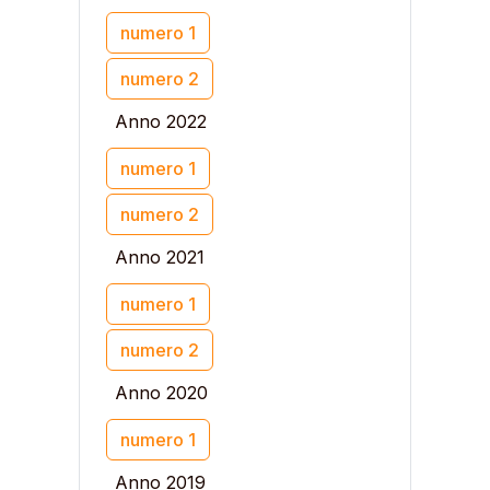
numero 1
numero 2
Anno 2022
numero 1
numero 2
Anno 2021
numero 1
numero 2
Anno 2020
numero 1
Anno 2019