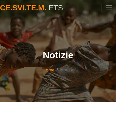
CE.SVI.TE.M.
ETS
Notizie
Home
Notizie