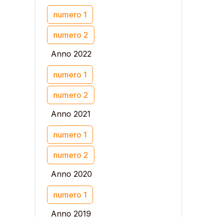
numero 1
numero 2
Anno 2022
numero 1
numero 2
Anno 2021
numero 1
numero 2
Anno 2020
numero 1
Anno 2019