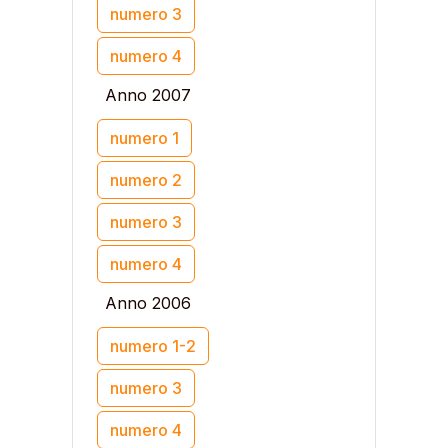
numero 3
numero 4
Anno 2007
numero 1
numero 2
numero 3
numero 4
Anno 2006
numero 1-2
numero 3
numero 4