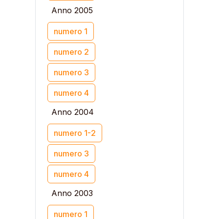
Anno 2005
numero 1
numero 2
numero 3
numero 4
Anno 2004
numero 1-2
numero 3
numero 4
Anno 2003
numero 1