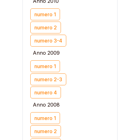
Anno 2010
numero 1
numero 2
numero 3-4
Anno 2009
numero 1
numero 2-3
numero 4
Anno 2008
numero 1
numero 2