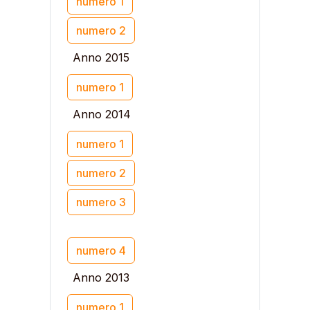
numero 1
numero 2
Anno 2015
numero 1
Anno 2014
numero 1
numero 2
numero 3
numero 4
Anno 2013
numero 1