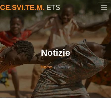
CE.SVI.TE.M.
ETS
Notizie
Home
Notizie