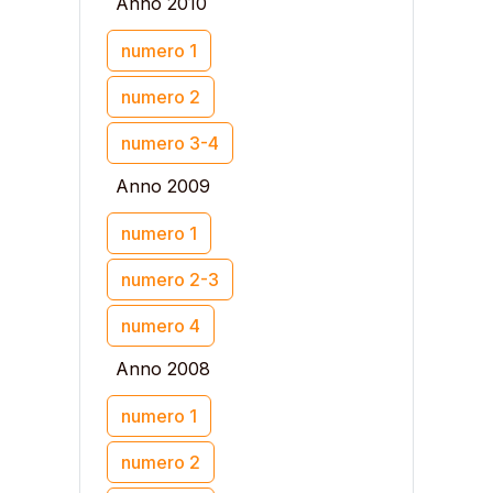
Anno 2010
numero 1
numero 2
numero 3-4
Anno 2009
numero 1
numero 2-3
numero 4
Anno 2008
numero 1
numero 2