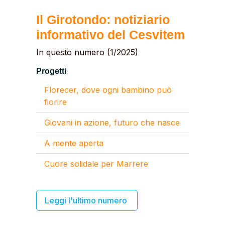
Il Girotondo: notiziario
informativo del Cesvitem
In questo numero (1/2025)
Progetti
Florecer, dove ogni bambino può
fiorire
Giovani in azione, futuro che nasce
A mente aperta
Cuore solidale per Marrere
Leggi l'ultimo numero