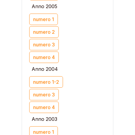
Anno 2005
numero 1
numero 2
numero 3
numero 4
Anno 2004
numero 1-2
numero 3
numero 4
Anno 2003
numero 1