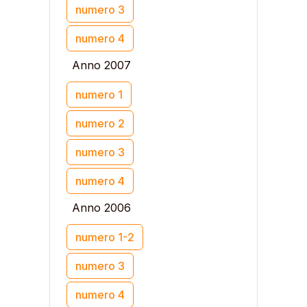
numero 3
numero 4
Anno 2007
numero 1
numero 2
numero 3
numero 4
Anno 2006
numero 1-2
numero 3
numero 4