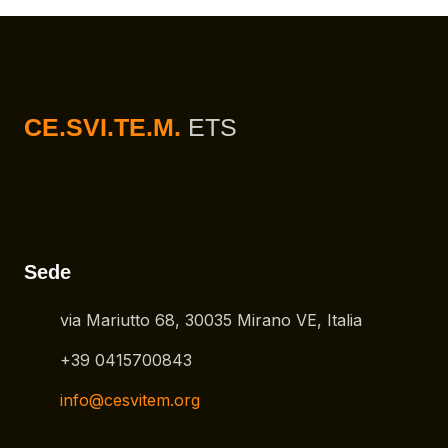
CE.SVI.TE.M.
ETS
Sede
via Mariutto 68, 30035 Mirano VE, Italia
+39 0415700843
info@cesvitem.org