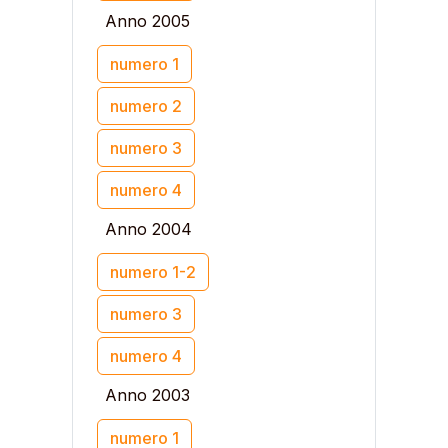
Anno 2005
numero 1
numero 2
numero 3
numero 4
Anno 2004
numero 1-2
numero 3
numero 4
Anno 2003
numero 1