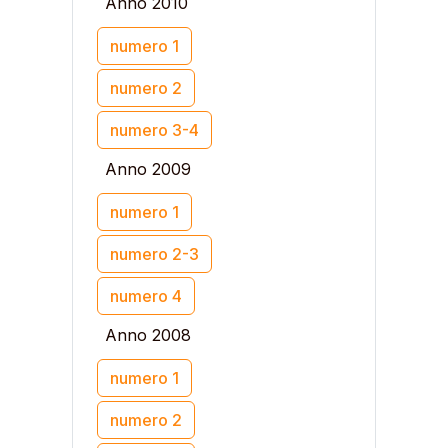
Anno 2010
numero 1
numero 2
numero 3-4
Anno 2009
numero 1
numero 2-3
numero 4
Anno 2008
numero 1
numero 2