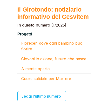
Il Girotondo: notiziario
informativo del Cesvitem
In questo numero (1/2025)
Progetti
Florecer, dove ogni bambino può
fiorire
Giovani in azione, futuro che nasce
A mente aperta
Cuore solidale per Marrere
Leggi l'ultimo numero