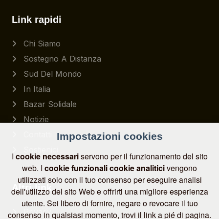
Link rapidi
Chi Siamo
Sostegno A Distanza
Sud Del Mondo
In Italia
Bazar Solidale
Notizie
Contatti
Impostazioni cookies
Sostienici
I
cookie necessari
servono per il funzionamento del sito
web. I
cookie funzionali
cookie analitici
vengono
utilizzati solo con il tuo consenso per eseguire analisi
Altri link
dell'utilizzo del sito Web e offrirti una migliore esperienza
utente. Sei libero di fornire, negare o revocare il tuo
Privacy
consenso in qualsiasi momento, trovi il link a pié di pagina.