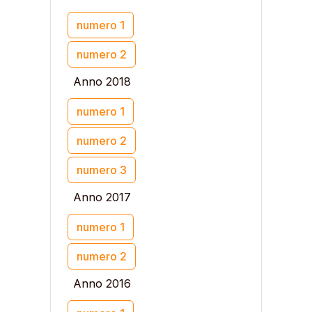
numero 1
numero 2
Anno 2018
numero 1
numero 2
numero 3
Anno 2017
numero 1
numero 2
Anno 2016