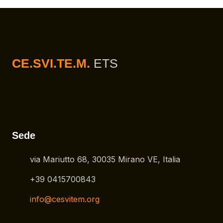
CE.SVI.TE.M.
ETS
Sede
via Mariutto 68, 30035 Mirano VE, Italia
+39 0415700843
info@cesvitem.org