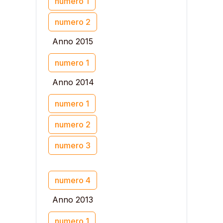
numero 1
numero 2
Anno 2015
numero 1
Anno 2014
numero 1
numero 2
numero 3
numero 4
Anno 2013
numero 1