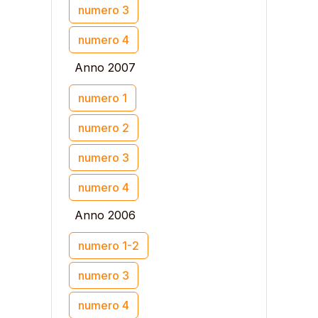
numero 3
numero 4
Anno 2007
numero 1
numero 2
numero 3
numero 4
Anno 2006
numero 1-2
numero 3
numero 4