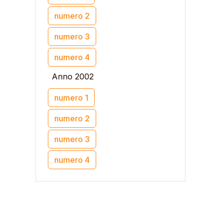
numero 2
numero 3
numero 4
Anno 2002
numero 1
numero 2
numero 3
numero 4